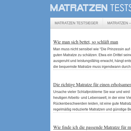
MATRATZEN TESTSIEGER
MATRATZEN 
Wie man sich bettet, so schläft man
Man muss nicht sensibel wie “Die Prinzessin au
guten Matratze zu schätzen. Etwa ein Drittel se
ausgeruht und leistungsfähig erwacht, hängt ents
die bequemste Matratze muss irgendwann durch e
Die richtige Matratze für einen erholsame
Ursache vieler Schlafprobleme Sie war und wird i
heutigen Arbeits- und Lebenswelt, in der eine Vi
Rückenbeschwerden leiden, ist eine gute Matratz
regelmäßig reduzierte Matratzen und günstige Bet
Wie finde ich die passende Matratze für 