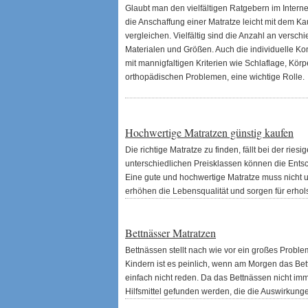
Glaubt man den vielfältigen Ratgebern im Internet 
die Anschaffung einer Matratze leicht mit dem K
vergleichen. Vielfältig sind die Anzahl an versc
Materialen und Größen. Auch die individuelle Kons
mit mannigfaltigen Kriterien wie Schlaflage, Kör
orthopädischen Problemen, eine wichtige Rolle.
Hochwertige Matratzen günstig kaufen
Die richtige Matratze zu finden, fällt bei der rie
unterschiedlichen Preisklassen können die Entsch
Eine gute und hochwertige Matratze muss nicht 
erhöhen die Lebensqualität und sorgen für erho
Bettnässer Matratzen
Bettnässen stellt nach wie vor ein großes Probl
Kindern ist es peinlich, wenn am Morgen das Bet
einfach nicht reden. Da das Bettnässen nicht im
Hilfsmittel gefunden werden, die die Auswirkungen