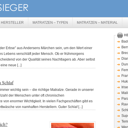
– HERSTELLER
MATRATZEN – TYPEN
MATRATZEN – MATERIAL
H
Bad
Bem
f der Erbse” aus Andersens Märchen sein, um den Wert einer
Bre
ines Lebens verschläft jeder Mensch. Ob er frühmorgens
Dia
cheidend von der Qualität seines Nachtlagers ab. Aber selbst
Dunl
ine neue [...]
Fem
Fra
n Schlaf
Huk
Iris
mmer wichtig sein – die richtige Matratze. Gerade in unserer
Mal
elzahl der Menschen unter oft chronischen
Par
e von enormer Wichtigkeit. In vielen Fachgeschäften gibt es
Rav
twäsche von namhaften Herstellern. Guter Schlaf [...]
Schl
Sup
Tem
mich?
Wen