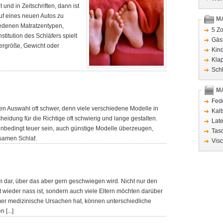
und in Zeitschriften, dann ist
auf eines neuen Autos zu
M
hiedenen Matratzentypen,
5 Z
titution des Schläfers spielt
Gäs
pergröße, Gewicht oder
Kin
Klap
Sch
M
Fed
sigen Auswahl oft schwer, denn viele verschiedene Modelle in
Kal
eidung für die Richtige oft schwierig und lange gestalten.
Lat
unbedingt teuer sein, auch günstige Modelle überzeugen,
Tas
lsamen Schlaf.
Vis
em dar, über das aber gern geschwiegen wird. Nicht nur den
t wieder nass ist, sondern auch viele Eltern möchten darüber
mer medizinische Ursachen hat, können unterschiedliche
 [...]