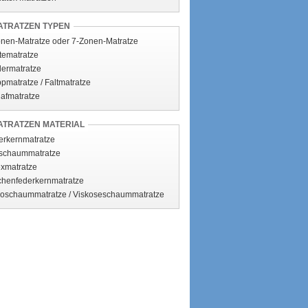
ATRATZEN TYPEN
onen-Matratze oder 7-Zonen-Matratze
tematratze
dermatratze
pmatratze / Faltmatratze
lafmatratze
ATRATZEN MATERIAL
erkernmatratze
tschaummatratze
exmatratze
chenfederkernmatratze
coschaummatratze / Viskoseschaummatratze